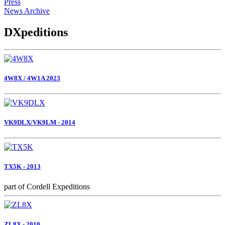
Press
News Archive
DXpeditions
4W8X / 4W1A 2023
VK9DLX/VK9LM - 2014
TX5K - 2013
part of Cordell Expeditions
ZL8X - 2010