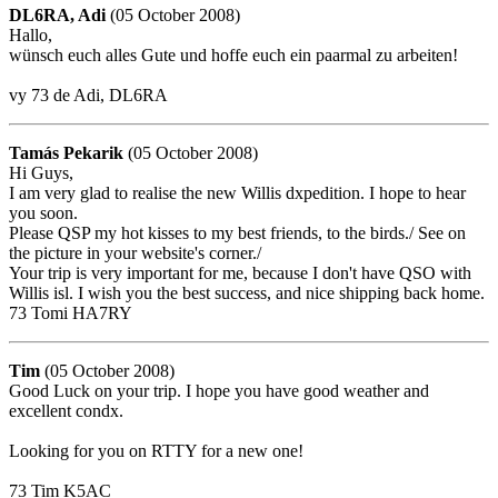
DL6RA, Adi
(05 October 2008)
Hallo,
wünsch euch alles Gute und hoffe euch ein paarmal zu arbeiten!
vy 73 de Adi, DL6RA
Tamás Pekarik
(05 October 2008)
Hi Guys,
I am very glad to realise the new Willis dxpedition. I hope to hear
you soon.
Please QSP my hot kisses to my best friends, to the birds./ See on
the picture in your website's corner./
Your trip is very important for me, because I don't have QSO with
Willis isl. I wish you the best success, and nice shipping back home.
73 Tomi HA7RY
Tim
(05 October 2008)
Good Luck on your trip. I hope you have good weather and
excellent condx.
Looking for you on RTTY for a new one!
73 Tim K5AC