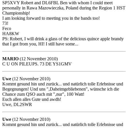
SP5XVY Robert and DL6FBL Ben with whom I could meet
personally in Rawa Mazowieczka, Poland during the Region 1 HST
Championship!
I am looking forward to meeting you in the bands too!
73!
Feco
HA8KW
PS: Robert, I will drink a glass of the delicious quince apple brandy
that I got from you, HI! I still have some...
MARIO
(12 November 2010)
C U ON PILEUPS. 73 DE YS1GMV
Uwe
(12 November 2010)
Kommt gesund hin und zurück... und natürlich tolle Erlebnisse und
Begegnungen! Und uns ",Daheimgebliebenen", wünsche ich die
Chance zum QSO auch mit ",nur", 100 Watt!
Euch allen alles Gute und awdh!
Uwe, DL2SWR
Uwe
(12 November 2010)
Kommt gesund hin und zurück... und natürlich tolle Erlebnisse und