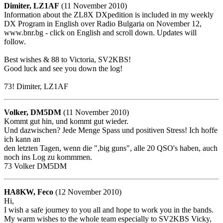
Dimiter, LZ1AF
(11 November 2010)
Information about the ZL8X DXpedition is included in my weekly
DX Program in English over Radio Bulgaria on November 12,
www.bnr.bg - click on English and scroll down. Updates will
follow.
Best wishes & 88 to Victoria, SV2KBS!
Good luck and see you down the log!
73! Dimiter, LZ1AF
Volker, DM5DM
(11 November 2010)
Kommt gut hin, und kommt gut wieder.
Und dazwischen? Jede Menge Spass und positiven Stress! Ich hoffe
ich kann an
den letzten Tagen, wenn die ",big guns", alle 20 QSO's haben, auch
noch ins Log zu kommmen.
73 Volker DM5DM
HA8KW, Feco
(12 November 2010)
Hi,
I wish a safe journey to you all and hope to work you in the bands.
My warm wishes to the whole team especially to SV2KBS Vicky,