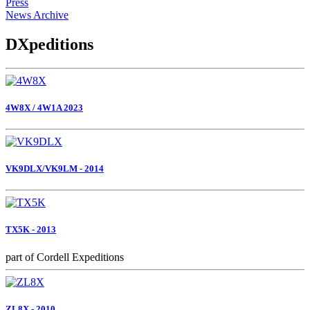
Press
News Archive
DXpeditions
4W8X / 4W1A 2023
VK9DLX/VK9LM - 2014
TX5K - 2013
part of Cordell Expeditions
ZL8X - 2010